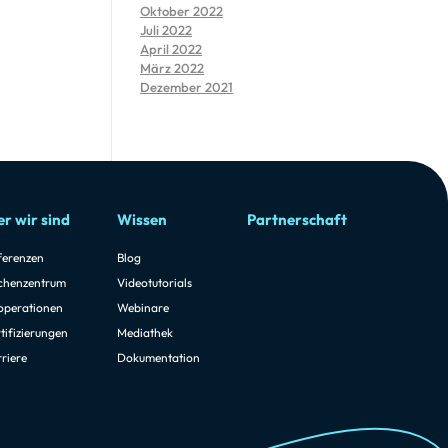
Oktober 2022
Juli 2022
April 2022
März 2022
Dezember 2021
r wir sind
Wissen
Partnerschaft
ferenzen
Blog
chenzentrum
Videotutorials
operationen
Webinare
tifizierungen
Mediathek
riere
Dokumentation