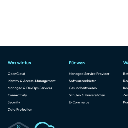
Was wir tun
Für wen
We
OpenCloud
Managed Service Provider
Re
Identity & Access-Management
Softwareanbieter
Re
Managed & DevOps Services
Gesundheitswesen
Ko
Connectivity
Schulen & Universitäten
Zer
Security
E-Commerce
Kar
Data Protection