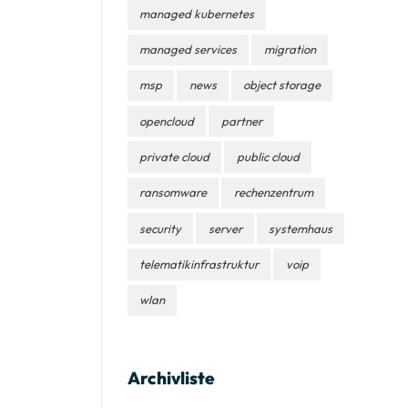
managed kubernetes
managed services
migration
msp
news
object storage
opencloud
partner
private cloud
public cloud
ransomware
rechenzentrum
security
server
systemhaus
telematikinfrastruktur
voip
wlan
Archivliste