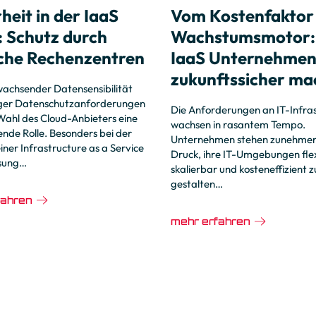
heit in der IaaS
Vom Kostenfaktor
: Schutz durch
Wachstumsmotor:
che Rechenzentren
IaaS Unternehme
zukunftssicher ma
 wachsender Datensensibilität
ger Datenschutzanforderungen
Die Anforderungen an IT-Infra
 Wahl des Cloud-Anbieters eine
wachsen in rasantem Tempo.
nde Rolle. Besonders bei der
Unternehmen stehen zunehmen
ner Infrastructure as a Service
Druck, ihre IT-Umgebungen flex
ösung…
skalierbar und kosteneffizient z
gestalten…
fahren
mehr erfahren