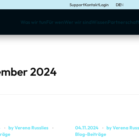
Support
Kontakt
Login
DE
EN
Was wir tun
Für wen
Wer wir sind
Wissen
Partnerschaf
vember 2024
4
by
Verena Russlies
04.11.2024
by
Verena Russ
träge
Blog-Beiträge