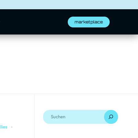
t
marketplace
lies