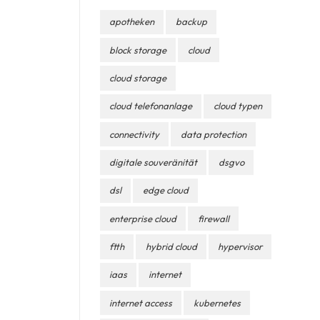
apotheken
backup
block storage
cloud
cloud storage
cloud telefonanlage
cloud typen
connectivity
data protection
digitale souveränität
dsgvo
dsl
edge cloud
enterprise cloud
firewall
ftth
hybrid cloud
hypervisor
iaas
internet
internet access
kubernetes