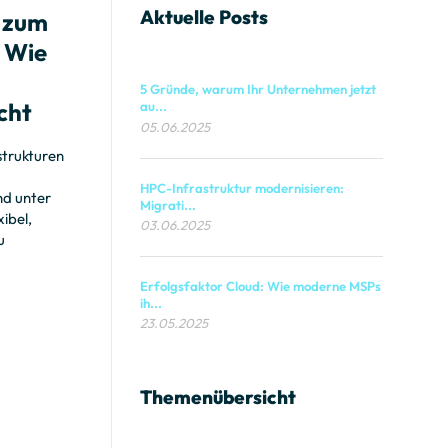
Aktuelle Posts
 zum
 Wie
n
5 Gründe, warum Ihr Unternehmen jetzt
cht
au...
05.06.2025
strukturen
HPC-Infrastruktur modernisieren:
d unter
Migrati...
ibel,
03.06.2025
u
Erfolgsfaktor Cloud: Wie moderne MSPs
ih...
23.05.2025
Themenübersicht