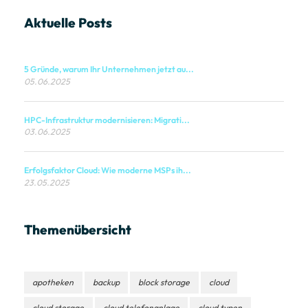
Aktuelle Posts
5 Gründe, warum Ihr Unternehmen jetzt au...
05.06.2025
HPC-Infrastruktur modernisieren: Migrati...
03.06.2025
Erfolgsfaktor Cloud: Wie moderne MSPs ih...
23.05.2025
Themenübersicht
apotheken
backup
block storage
cloud
cloud storage
cloud telefonanlage
cloud typen