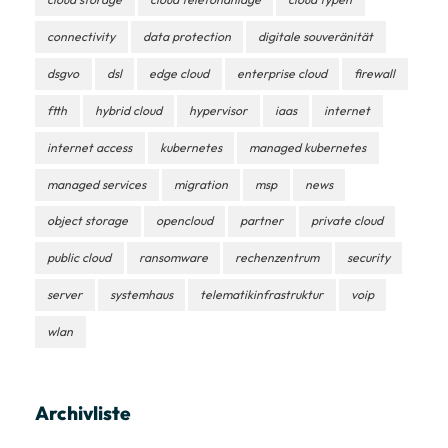
connectivity
data protection
digitale souveränität
dsgvo
dsl
edge cloud
enterprise cloud
firewall
ftth
hybrid cloud
hypervisor
iaas
internet
internet access
kubernetes
managed kubernetes
managed services
migration
msp
news
object storage
opencloud
partner
private cloud
public cloud
ransomware
rechenzentrum
security
server
systemhaus
telematikinfrastruktur
voip
wlan
Archivliste