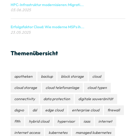
HPC-Infrastruktur modernisieren: Migrati...
03.06.2025
Erfolgsfaktor Cloud: Wie moderne MSPs ih...
23.05.2025
Themenübersicht
apotheken
backup
block storage
cloud
cloud storage
cloud telefonanlage
cloud typen
connectivity
data protection
digitale souveränität
dsgvo
dsl
edge cloud
enterprise cloud
firewall
ftth
hybrid cloud
hypervisor
iaas
internet
internet access
kubernetes
managed kubernetes