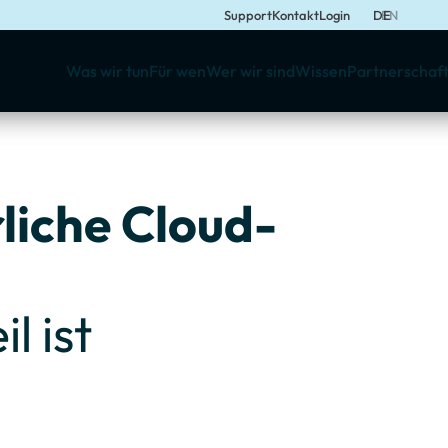
Support
Kontakt
Login
DE
EN
Was wir tun
Für wen
Wer wir sind
Wissen
Partnerschaf
rliche Cloud-
l ist