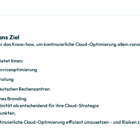
ans Ziel
er das Know-how, um kontinuierliche Cloud-Optimierung allein vora
etet Ihnen:
Serviceoptimierung
eratung
eutschen Rechenzentren
enes Branding
ität als entscheidend für ihre Cloud-Strategie​
punkten.
ntinuierliche Cloud-Optimierung effizient umzusetzen – und Risiken 