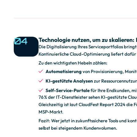
o
u
04
Technologie nutzen, um zu skalieren:
Die Digitalisierung Ihres Serviceportfolios brin
Kontinuierliche Cloud-Optimierung liefert dafür d
d
Zu den wichtigsten Hebeln zählen:
Automatisierung
von Provisionierung, Monit
-
KI-gestützte Analysen
zur Ressourcennutzu
Self-Service-Portale
für Ihre Endkunden, mi
76 % der IT-Dienstleister sehen KI-gestützte Clo
O
Gleichzeitig ist laut CloudFest Report 2024 die
MSP-Markt.
Fazit: Wer jetzt in zukunftssichere Tools und kon
p
selbst bei steigendem Kundenvolumen.