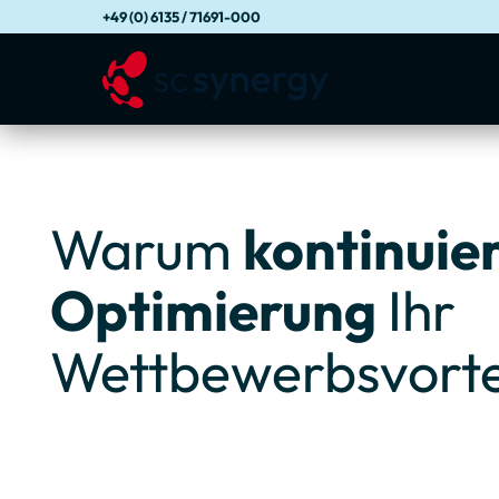
+49 (0) 6135 / 71691-000
W
Warum
kontinuie
a
Optimierung
Ihr
Wettbewerbsvortei
r
u