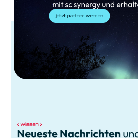
mit sc synergy und erhal
W
jetzt partner werden
e
t
t
b
wissen
e
Neueste Nachrichten
un