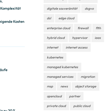
n.
e Komplexität
digitale souveränität
dsgvo
dsl
edge cloud
teigende Kosten
enterprise cloud
firewall
ftth
hybrid cloud
hypervisor
iaas
internet
internet access
kubernetes
managed kubernetes
läufe
managed services
migration
msp
news
object storage
opencloud
partner
private cloud
public cloud
is zu 20 %