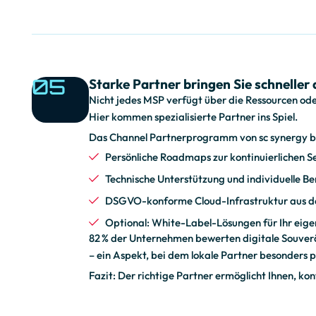
t
05
i
Starke Partner bringen Sie schneller 
Nicht jedes MSP verfügt über die Ressourcen od
Hier kommen spezialisierte Partner ins Spiel.
m
Das Channel Partnerprogramm von sc synergy bi
Persönliche Roadmaps zur kontinuierlichen 
Technische Unterstützung und individuelle B
i
DSGVO-konforme Cloud-Infrastruktur aus d
Optional: White-Label-Lösungen für Ihr eig
82 % der Unternehmen bewerten digitale Souverän
e
– ein Aspekt, bei dem lokale Partner besonders 
Fazit: Der richtige Partner ermöglicht Ihnen, ko
r