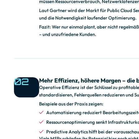
müssen Ressourcenverbrauch, Netzwerklatenzen 
Laut Gartner wird der Markt für Public Cloud Se
n
und die Notwendigkeit laufender Optimierung.
Fazit: Wer nur einmal plant, aber nicht regelmäß
u
– und unzufriedene Kunden.
i
02
Mehr Effizienz, höhere Margen – die b
e
Operative Effizienz ist der Schlüssel zu profitab
standardisieren, Fehlerquellen reduzieren und S
Beispiele aus der Praxis zeigen:
r
Automatisierung reduziert Bearbeitungszei
Ressourcenoptimierung senkt Infrastrukturko
l
Predictive Analytics hilft bei der voraussc
Viele MSPs schöpfen ihr Potenzial hier noch nic