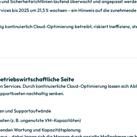
und Sicherheitsrichtlinien laufend überwacht und angepasst werde
rvices bis 2025 um 21,5 % wachsen – ein Hinweis auf die zunehmend
ig kontinuierlich Cloud-Optimierung betreibt, riskiert Ineffizienz, s
etriebswirtschaftliche Seite
len Services. Durch kontinuierliche Cloud-Optimierung lassen sich Ab
upportkosten nachhaltig senken.
ten und Supportaufwände
sten (z. B. ungenutzte VM-Kapazitäten)
hauenden Wartung und Kapazitätsplanung
ht aus – dabei lassen sich die Margen durch gezielte Maßnahmen um b