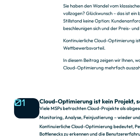
Sie haben den Wandel vom klassisch
m
vollzogen? Glückwunsch – das ist ein
Stillstand keine Option: Kundenanfor
beschleunigen sich und der Preis- und
k
Kontinuierliche Cloud-Optimierung ist
Wettbewerbsvorteil.
o
In diesem Beitrag zeigen wir Ihnen, wa
Cloud-Optimierung mehrfach auszahlt 
n
01
Cloud-Optimierung ist kein Projekt, s
t
Viele MSPs betrachten Cloud-Projekte als abgesch
Monitoring, Analyse, Feinjustierung – wieder un
Kontinuierliche Cloud-Optimierung bedeutet, Per
i
Bottlenecks zu erkennen und die Benutzererfahr