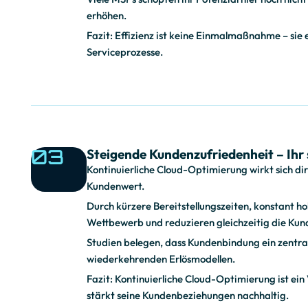
erhöhen.
i
Fazit: Effizienz ist keine Einmalmaßnahme – sie
Serviceprozesse.
c
h
03
Steigende Kundenzufriedenheit – Ihr 
Kontinuierliche Cloud-Optimierung wirkt sich d
e
Kundenwert.
Durch kürzere Bereitstellungszeiten, konstant h
Wettbewerb und reduzieren gleichzeitig die K
C
Studien belegen, dass Kundenbindung ein zentral
wiederkehrenden Erlösmodellen.
Fazit: Kontinuierliche Cloud-Optimierung ist ein 
l
stärkt seine Kundenbeziehungen nachhaltig.