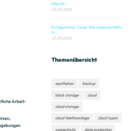
Migrati...
03.06.2025
Erfolgsfaktor Cloud: Wie moderne MSPs
ih...
23.05.2025
Themenübersicht
apotheken
backup
block storage
cloud
tliche Arbeit:
cloud storage
utzen,
cloud telefonanlage
cloud typen
 Umgebungen
connectivity
data protection