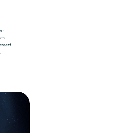
he
des
essert
.