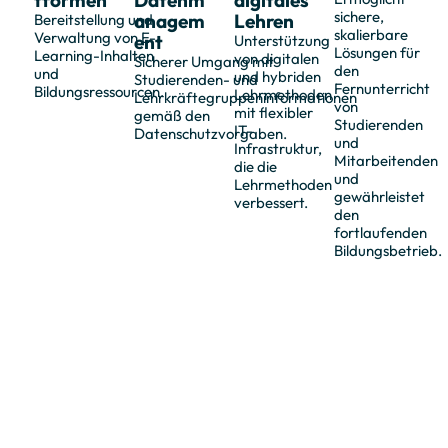
tformen
Datenm
digitales
sichere,
anagem
Lehren
Bereitstellung und
skalierbare
Verwaltung von E-
ent
Unterstützung
Lösungen für
Learning-Inhalten
von digitalen
Sicherer Umgang mit
den
und
und hybriden
Studierenden- und
Fernunterricht
Bildungsressourcen.
Lehrmethoden
Lehrkräftegruppeninformationen
von
mit flexibler
gemäß den
Studierenden
IT-
Datenschutzvorgaben.
und
Infrastruktur,
Mitarbeitenden
die die
und
Lehrmethoden
gewährleistet
verbessert.
den
fortlaufenden
Bildungsbetrieb.