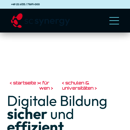
+49 (0) 6135 / 71691-000
startseite
für
schulen &
wen
universitäten
Digitale Bildung
sicher
und
effizient