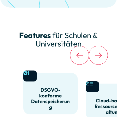
Features
für Schulen &
Universitäten
01
02
DSGVO-
konforme
Cloud-ba
Datenspeicherun
Ressourc
g
altu