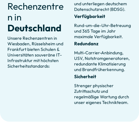
Rechenzentre
für Ihre Bildungsprozesse zu
und unterliegen deutschem
Datenschutzrecht (BDSG).
gewährleisten.
n in
Verfügbarkeit
Deutschland
Rund-um-die-Uhr-Betreuung
und 365 Tage im Jahr
maximale Verfügbarkeit.
Unsere Rechenzentren in
Redundanz
Wiesbaden, Rüsselsheim und
Frankfurt bieten Schulen &
Multi-Carrier-Anbindung,
Universitäten souveräne IT-
USV, Notstromgeneratoren,
Infrastruktur mit höchsten
redundante Klimatisierung
Sicherheitsstandards:
und Brandfrüherkennung.
Sicherheit
Strenger physischer
Zutrittsschutz und
regelmäßige Wartung durch
unser eigenes Technikteam.