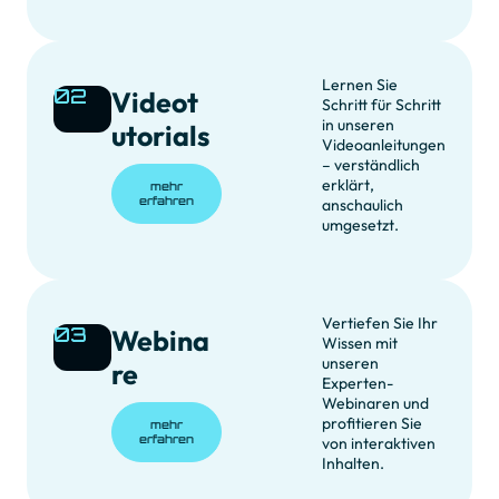
Lernen Sie
02
Videot
Schritt für Schritt
in unseren
utorials
Videoanleitungen
– verständlich
erklärt,
mehr
erfahren
anschaulich
umgesetzt.
Vertiefen Sie Ihr
03
Webina
Wissen mit
unseren
re
Experten-
Webinaren und
profitieren Sie
mehr
erfahren
von interaktiven
Inhalten.