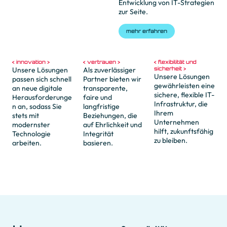
Entwicklung von IT-Strategien
zur Seite.
mehr erfahren
innovation
vertrauen
flexibilität und
Unsere Lösungen
Als zuverlässiger
sicherheit
Unsere Lösungen
passen sich schnell
Partner bieten wir
gewährleisten eine
an neue digitale
transparente,
sichere, flexible IT-
Herausforderunge
faire und
Infrastruktur, die
n an, sodass Sie
langfristige
Ihrem
stets mit
Beziehungen, die
Unternehmen
modernster
auf Ehrlichkeit und
hilft, zukunftsfähig
Technologie
Integrität
zu bleiben.
arbeiten.
basieren.