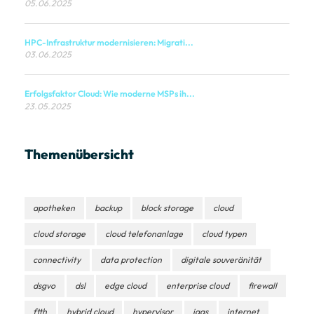
05.06.2025
HPC-Infrastruktur modernisieren: Migrati...
03.06.2025
Erfolgsfaktor Cloud: Wie moderne MSPs ih...
23.05.2025
Themenübersicht
apotheken
backup
block storage
cloud
cloud storage
cloud telefonanlage
cloud typen
connectivity
data protection
digitale souveränität
dsgvo
dsl
edge cloud
enterprise cloud
firewall
ftth
hybrid cloud
hypervisor
iaas
internet