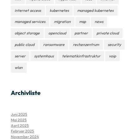
internet access
kubernetes
managed kubernetes
managed services
migration
msp
news
object storage
opencloud
partner
private cloud
public cloud
ransomware
rechenzentrum
security
server
systemhaus
telematikinfrastruktur
voip
wlan
Archivliste
Juni 2025
Mai 2025
April 2025
Februar 2025
November 2024